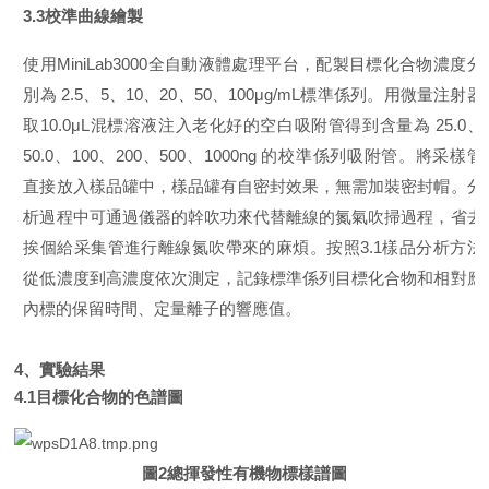
3.3
校準曲線繪製
使用
MiniLab3000
全自動液體處理平台，配製目標化合物濃度分
別為
2.5
、
5
、
10
、
20
、
50
、
100μg/mL
標準係列。用微量注射器
取
10.0μL
混標溶液注入老化好的空白吸附管得到含量為
25.0
、
50.0
、
100
、
200
、
500
、
1000ng
的校準係列吸附管。將采樣管
直接放入樣品罐中，樣品罐有自密封效果，無需加裝密封帽。分
析過程中可通過儀器的幹吹功來代替離線的氮氣吹掃過程，省去
挨個給采集管進行離線氮吹帶來的麻煩。按照
3.1
樣品分析方法
從低濃度到高濃度依次測定，記錄標準係列目標化合物和相對應
內標的保留時間、定量離子的響應值。
4
、實驗結果
4.1目標化合物的色譜圖
圖
2
總揮發性有機物標樣譜圖