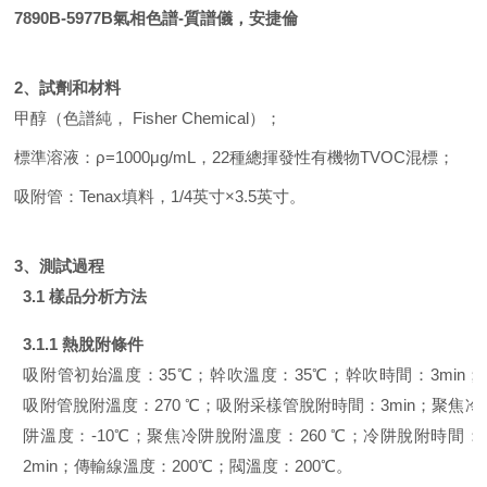
7890B-5977B
氣相色譜
-
質譜儀，安捷倫
2
、試劑和材料
甲醇（色譜純，
Fisher Chemical
）；
標準溶液：
ρ=1000μg/mL
，
22
種總揮發性有機物
TVOC
混標；
吸附管：
Tenax
填料，
1/4
英寸
×3.5
英寸。
3
、測試過程
3.1
樣品分析方法
3.1.1
熱脫附條件
吸附管初始溫度：
35℃
；幹吹溫度：
35℃
；幹吹時間：
3min
；
吸附管脫附溫度：
270 ℃
；吸附采樣管脫附時間：
3min
；聚焦冷
阱溫度：
-10℃
；聚焦冷阱脫附溫度：
260 ℃
；冷阱脫附時間：
2min
；傳輸線溫度：
200℃
；閥溫度：
200℃
。