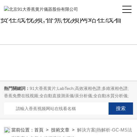
91大香蕉黄片,精品香蕉视频,香蕉免
费在线视频,香蕉视频网站在线看
熱門關鍵詞：
91大香蕉黄片;LabTech;高效液相色譜;多維液相色譜;
香蕉免费在线视频;全自動直接測汞儀/汞分析儀;全自動水質分析儀;
微波消解萃取係統;微波合成係統;微波灰化磺化係統;全自動固相萃取
係統;Dryvap全自動溶劑蒸發係統;激光固體燒蝕進樣係統;循環水冷卻
器;電熱消解儀;微控數顯電熱板;光波加熱儀;磁力攪拌器;分析儀器;精
品香蕉视频設備;樣品前處理儀器;精品香蕉视频信息管理係統
當前位置：
首頁
>
技術文章
>
解決方案|熱解析-GC-MS法
（LIMS;超淨精品香蕉视频設計與工程;通風櫃;化學安全