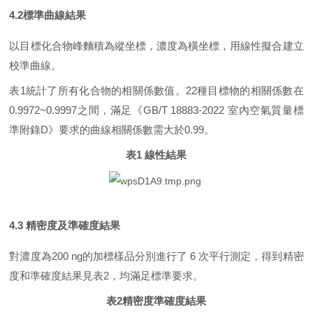
4.2
標準曲線結果
以目標化合物峰麵積為縱坐標，濃度為橫坐標，用線性擬合建立
校準曲線。
表
1
統計了所有化合物的相關係數值。
22
種目標物的相關係數在
0.9972~0.9997
之間，滿足《
GB/T 18883-2022
室內空氣質量標
準附錄
D
》要求的曲線相關係數需大於
0.99
。
表
1
線性結果
4.3
精密度及準確度結果
對濃度為
200 ng
的加標樣品分別進行了
6
次平行測定，得到精密
度和準確度結果見表
2
，均滿足標準要求。
表
2
精密度準確度結果