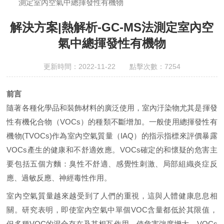
測定室內空氣中總揮發性有機物
櫃;AAICPICP-MSUV-VISHPLC耗材和配件
解決方案|熱解析-GC-MS法測定室內空
氣中總揮發性有機物
更新時間：2022-11-22 點擊次數：7254
前言
隨著各種化學品和裝飾材料的廣泛使用，室內汙染物尤其是揮發
性有機化合物（
VOCs
）的種類不斷增加。一般使用總揮發性有
機物
(TVOCs)
作為室內空氣質量（
IAQ
）的指示指標來評價暴露
VOCs
產生的健康和不舒適效應。
VOCs
確定的和懷疑的危害主
要包括五個方麵：臭性不舒適、感覺性刺激、局部組織炎症反
應、過敏反應、神經毒性作用。
室內空氣質量越來越受到了人們的重視，這與人體健康息息相
關。研究表明，即使室內空氣中單個VOC含量都低於其限值，
但多種VOC的混合存在及其相互作用，使危害強度增大。VOCs