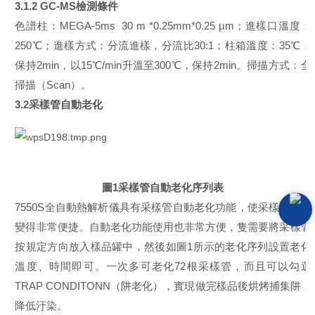
3.1.2 GC-MS
檢測條件
色譜柱：
MEGA-5ms 30 m *0.25mm*0.25 μm
；進樣口溫度：
250℃
；進樣方式：分流進樣，分流比
30:1
；柱箱溫度：
35℃
，
保持
2min
，以
15℃/min
升溫至
300℃
，保持
2min
。掃描方式：全
掃描（
Scan
）。
3.2
采樣管自動老化
圖
1
采樣管自動老化序列表
7550S
全自動熱解析儀具有采樣管自動老化功能，使采樣管老化
變得非常便捷。自動老化功能使用也非常方便，隻需要將采樣管
按規定方向放入樣品罐中，然後如圖
1
所示的老化序列設置老化
溫度、時間即可。一次多可老化
72
根采樣管，而且可以勾選
TRAP CONDITONN
（阱老化），實現做完樣品後烘烤捕集阱，
降低汙染。