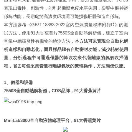
表現出毒性、刺激性，能引起機體免疫水平失調，影響中樞神經
係統功能，長期處於高濃度環境還可能損傷肝髒和造血係統。
本方法參考《
GB/T 18883-2022
室內空氣質量標準附錄
D
》的測
試方法，使用91大香蕉黄片
7550S
全自動熱解析儀，建立了室內
空氣中總揮發性有機物的檢測方法，
本方法可以實現全自動化解
析進樣和自動老化，而且樣品罐有自動密封功能，減少耗材使用
量，分析過程中可通過儀器的幹吹功來代替離線的氮氣吹掃過
程，省去每個采集管進行離線氮吹的繁瑣操作，方法簡便快捷。
1
、儀器和設備
7550S
全自動熱解析儀，
CDS
品牌，91大香蕉黄片
MiniLab3000全自動液體處理平台，91大香蕉黄片