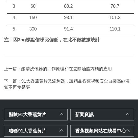
3
6
0
89.2
78.7
4
1
50
93.1
101.3
5
300
91.4
110.1
注：因
3ng
標點信噪比偏低，在此不做數據統計
上一篇：
酸清洗儀器的工作原理和在去除油脂方麵的應用
下一篇：
91大香蕉黄片又添利器，讓精品香蕉视频安全自製高純液
氮不再隻是夢
關於91大香蕉黄片
新聞資訊
聯係91大香蕉黄片
香蕉视频网站在线看中心