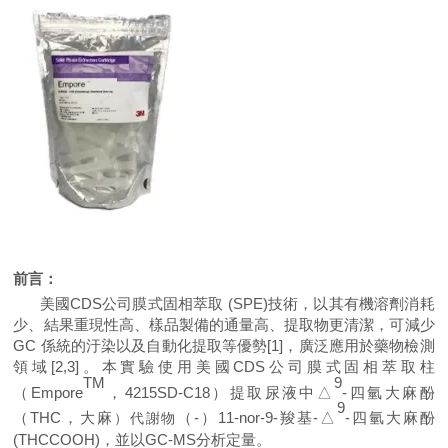
前言
：
美國CDS公司膜式固相萃取
(SPE)
技術，以其
有機溶劑消耗
少
、結果重現性高、樣品製備的通量高、提取物更清潔
，
可減少
GC 係統的汙染以及自動化提取
等優勢[
1]
，廣泛應用於藥物檢測
領域
[2
,3]
。本實驗使用美國CDS公司膜式固相萃取柱
TM
9
（
Empore
，
4
2
15SD-C18
）
提取尿液
中△
-四氫大麻酚
9
（THC，大麻
（-）
11-nor-9-羧基-
△
-四氫大麻酚
）代謝物
(THCCOOH)
，並以GC-MS分析定量
。