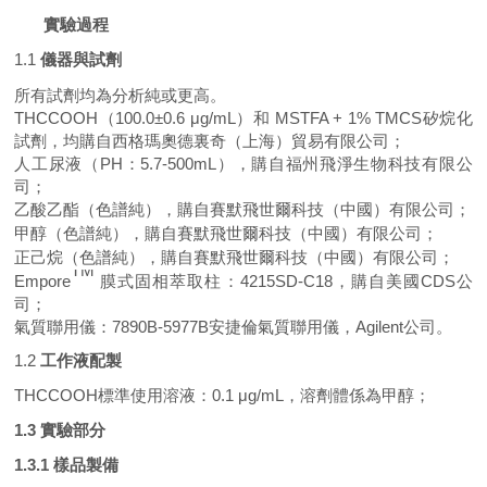
1，
實驗過程
1.1
儀器與試劑
所有試劑均為分析純或更高。
THCCOOH
（1
00.0
±0
.
6
μg
/mL
）和
MSTFA + 1% TMCS矽烷化
試劑
，均
購自西格瑪奧德裏奇（上海）貿易有限公司
；
人工尿液（PH：5
.7
-
500
mL），購自福州飛淨生物科技有限公
司；
乙酸乙酯（色譜純），購自
賽默飛世爾科技（中國）有限公司
；
甲醇（色譜純），購自
賽默飛世爾科技（中國）有限公司
；
正己烷（色譜純），購自
賽默飛世爾科技（中國）有限公司
；
TM
Empore
膜式固相萃取柱：
4
2
15SD-C18，
購自
美國CDS公
司；
氣質聯用儀：
7890
B-
5977
B安捷倫氣質聯用儀，Agilent公司。
1.2
工作液配製
THCCOOH
標準使用溶液：
0.1
μg/mL，溶劑體係為甲醇；
1.3
實驗部分
1
.3.1
樣品製備