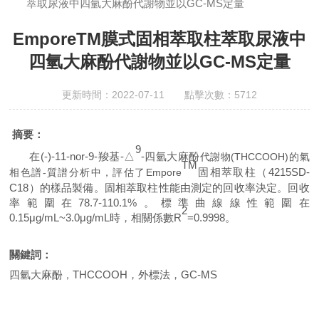
萃取尿液中四氫大麻酚代謝物並以GC-MS定量
櫃;AAICPICP-MSUV-VISHPLC耗材和配件
EmporeTM膜式固相萃取柱萃取尿液中
四氫大麻酚代謝物並以GC-MS定量
更新時間：2022-07-11 點擊次數：5712
摘要：
9
在(
-)-11-nor-9-羧基-
△
-四氫大麻酚
代謝物(THCCOOH)的氣
TM
固相萃取柱（
4
2
15SD-
相色譜-質譜分析中，評估了Empore
C18
）
的樣品製備。
固相萃取柱
性能由測定的回收率決定
。回收
率範圍在
78.7
-
110.1
%。標準曲線線性範圍在
2
0
.15
μg/mL
~3.0
μg/mL時，相關係數R
=0.9998
。
關鍵詞：
四氫大麻酚
THCCOOH
，外標法，GC-MS
，