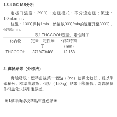
1.3.4 GC-MS
分析
進樣口溫度：290
℃
；進樣模式：不分流進樣；流速：
1.0mL/min；
柱溫：100
℃
保持1min，然後以30
℃
/min的速度升至300
℃
，
保持5min。
表1 THCCOOH定量、定性離子
化合物
定量、定性離
保留時間
子
（min）
THCCOOH
371/473/488
12.158
2
,
實驗結果（外標法）
實驗發現：標準曲線第一個點（3ng）信噪比較低，難以準
確積分。標
準曲線第五個點（150ng）結果
明顯
偏低
，為實驗操
作衍生化失誤引進誤差。
圖
1
標準曲線校準點重疊色譜圖