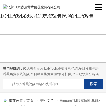
91大香蕉黄片,精品香蕉视频,香蕉免
费在线视频,香蕉视频网站在线看
熱門關鍵詞：
91大香蕉黄片;LabTech;高效液相色譜;多維液相色譜;
香蕉免费在线视频;全自動直接測汞儀/汞分析儀;全自動水質分析儀;
微波消解萃取係統;微波合成係統;微波灰化磺化係統;全自動固相萃取
係統;Dryvap全自動溶劑蒸發係統;激光固體燒蝕進樣係統;循環水冷卻
器;電熱消解儀;微控數顯電熱板;光波加熱儀;磁力攪拌器;分析儀器;精
品香蕉视频設備;樣品前處理儀器;精品香蕉视频信息管理係統
當前位置：
首頁
>
技術文章
>
EmporeTM膜式固相萃取柱
（LIMS;超淨精品香蕉视频設計與工程;通風櫃;化學安全