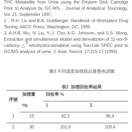
THC Metabolite from Urine using the Empore Disk Cartridge
Prior to Analysis by GC-MS
，
Journal of Analytical Toxicology,
Vol. 21, September 1997
。
2，
R.H. Liu and B.A. Goldberger. Handbook of Workplace Drug
Testing. AACC Press, Washington, DC, 1995.
3
, A.H.B. Wu, N. Liu, Y.-J. Cho, K.G. Johnson, and S.S. Wong.
Extraction and simultaneous elution and derivatiztion of 11-nor-9-
9
carboxy-
△
-tetrahydrocannabinol using Toxi-Lab SPEC prior to
GC/MS analysis of urine, J. Anal. Toxicol. 17:215-17 (1993)
圖
3
不同濃度加標樣品重疊色譜圖
表
2
加標回收率結果
加標
量
回收率
%
序號
ng
1
2
1
15
82.2
96.4
2
3
0
101.8
109.4