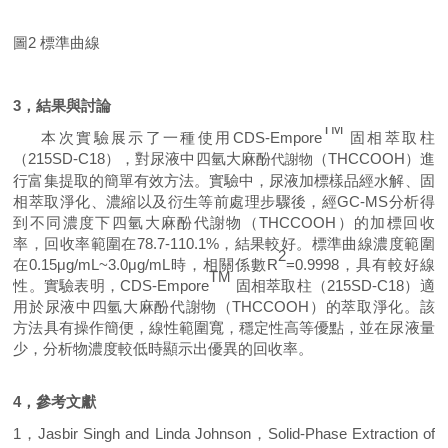
圖2
標準曲線
3
，
結果與討論
TM
本次實驗展示了一種使用
CDS-Empore
固相萃取柱
（
2
15SD-C18），對尿液中
四氫大麻酚
（THCCOOH）
進
代謝物
行富集提取的簡單有效方法。
實驗中
，尿液加標樣品經水解、固
相萃取淨化、濃縮
以及衍生等前處理步驟後，經
GC-MS分析得
到
不同濃度下
四氫大麻酚
代謝物
（THCCOOH）
的
加標回收
率，
回收率範圍在
78.7
-
110.1
%，結果較好。標準曲線濃度範圍
2
在0
.15
μg/mL
~3.0
μg/mL時，相關係數R
=0.9998
，具有較好線
TM
性。實驗表明，
CDS-Empore
固相萃取柱（
2
15SD-C18）
適
用於尿液中四氫大麻酚
代謝物
（THCCOOH）的萃取淨化。
該
方法具有操作簡便，線性範圍寬，穩定性高等優點，並在
尿液
量
少，
分析物濃度較低時顯示出優異的回收率
。
4
，參考文獻
1，
Jasbir Singh and Linda Johnson
，
Solid-Phase Extraction of