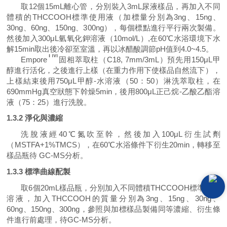
取1
2
個
15mL
離心
管
，分別裝入
3mL
尿液
樣品，
再
加入
不同
體積的
THCCOOH
標準使用液（加標量
分別
為
3ng、1
5
ng、
3
0
ng、6
0
ng、1
50
ng、3
00
ng
），
每個標點進行平行兩次製備。
然後加入300μL氫氧化鉀溶液（10mol/L）,在60
℃
水浴環境下水
解15min取出
後
冷卻至室溫，
再以
冰醋酸調節pH
值
到4.0~4.5。
TM
Empore
固相萃取柱（C18, 7mm/3mL）預先用150μL甲
醇進行活化，
之
後進行上樣（在重力作用下使樣品自然流下），
上樣結束後用750μL甲醇-水
溶液
（50
：
50）淋洗萃取柱，在
690
mmHg
真空狀態下幹燥5min，後用800μL正己烷-乙酸乙酯
溶
液
（75
：
25）進行洗脫。
1
.3.2
淨化與濃縮
洗脫液經40
℃
氮吹至幹，然後加入100μL衍生試劑
（MSTFA+1%TMCS），在60
℃水浴
條件下衍生20min，轉移至
樣品瓶待 GC-MS分析
。
1.3.3
標準曲線配製
取6個2
0
mL樣品瓶，分別加入不同體積
THCCOOH
標準使用
溶液，加入
THCCOOH
的
質量分別為3ng、1
5
ng、3
0
ng、
6
0
ng、1
50
ng、3
00
ng，參照與加標樣品製備同等濃縮、衍生條
件進行前處理，待GC-MS分析。