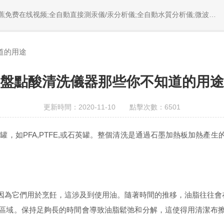
統;激光固體燒蝕進樣係統;循環水冷卻器;電熱消解儀;微控數顯電熱板;光波加熱儀;磁力攪拌器;分析儀器;精品香蕉视频設備;樣品前處理儀器;精品香蕉视频信息管理係統（LIMS;超淨精品香蕉视频設計與工程;通風櫃;化學安全櫃;AAICPICP-MSUV-VISHPLC耗材和配件
道的用途
盤點酸清洗儀器那些你不知道的用途
更新時間：2020-11-10 點擊次數：6501
，如PFA,PTFE,或石英罐。整個清洗是通過石墨加熱板加熱產
為它們用於烹飪，這涉及到使用油。隨著時間的推移，油脂往往會
域。保持足夠長的時間會導致油脂鬆弛和分解，這使得用清潔布擦