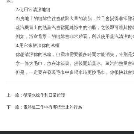
聚。
2.使用它清潔地縫
廚房地上的縫隙往往會積聚大量的油脂，並且會變得非常難看
蒸汽機冒出的熱蒸汽會鬆開縫隙中的油脂，之後即可將其擦幹
例如，浴室背景上的縫隙會非常難看，所以使用蒸汽清潔劑
3.用它來解凍你的冰櫃
你想清潔你的冰箱，但霜凍需要很多時間才能消失，特別是如
拿一條大毛巾，放在冰箱裏。然後開始蒸冰。蒸汽的熱量會導
但是，一定要在發現毛巾中多喝水時更換毛巾。你很快就會
上一篇：
循環水操作和日常維護
下一篇：
電熱板工作中有哪些禁止的行為