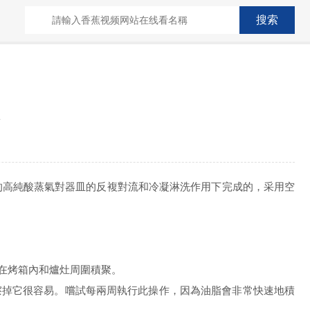
生的高純酸蒸氣對器皿的反複對流和冷凝淋洗作用下完成的，采用空
在烤箱內和爐灶周圍積聚。
掉它很容易。嚐試每兩周執行此操作，因為油脂會非常快速地積