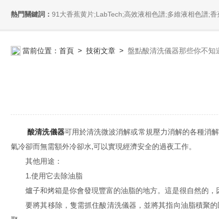
熱門關鍵詞：
91大香蕉黄片;LabTech;高效液相色譜;多維液相色譜;香蕉免费在线视频;全自動直接測汞儀/汞分析儀;全自動水質分析儀;微波消解萃取係統;微波合成係統;微波灰化磺化係統;全自動固相萃取係統;Dryvap全自動溶劑蒸發係
當前位置：
首頁
>
技術文章
>
盤點酸清洗儀器那些你不知
酸清洗儀器
可用於清洗微波消解或常規壓力消解的各種消解罐
氣冷卻而無需額外冷卻水,可以實現經濟安全的過夜工作。
其他用途：
1.使用它去除油脂
爐子和烤箱是你會發現豐富的油脂的地方。這是很自然的，因
要將其移除，隻需抓住酸清洗儀器，並將其指向油脂積聚的區