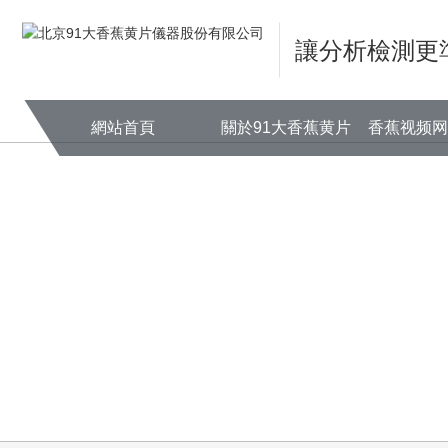
91大香蕉黄片,精品香蕉视频,香蕉
讓分析檢測更
網站首頁
關於91大香蕉黄片
香蕉视频