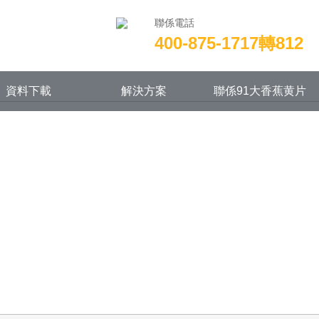
聯係電話
400-875-1717轉812
資料下載
解決方案
聯係91大香蕉黄片